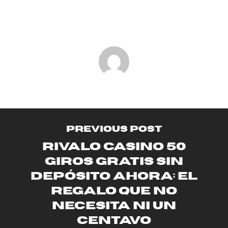
Previous Post
Rivalo Casino 50
Giros Gratis Sin
Depósito Ahora: El
Regalo que No
Necesita ni Un
Centavo