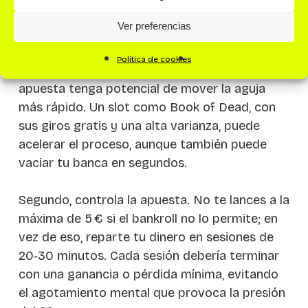
Si de todos modos vas a entrar en esta danza,
Ver preferencias
al menos hazlo con cabeza. Primero, elige un
juego que cumpla con los requisitos y tenga
Política de cookies
una volatilidad media‑alta. Eso hace que cada
apuesta tenga potencial de mover la aguja
más rápido. Un slot como Book of Dead, con
sus giros gratis y una alta varianza, puede
acelerar el proceso, aunque también puede
vaciar tu banca en segundos.
Segundo, controla la apuesta. No te lances a la
máxima de 5 € si el bankroll no lo permite; en
vez de eso, reparte tu dinero en sesiones de
20‑30 minutos. Cada sesión debería terminar
con una ganancia o pérdida mínima, evitando
el agotamiento mental que provoca la presión