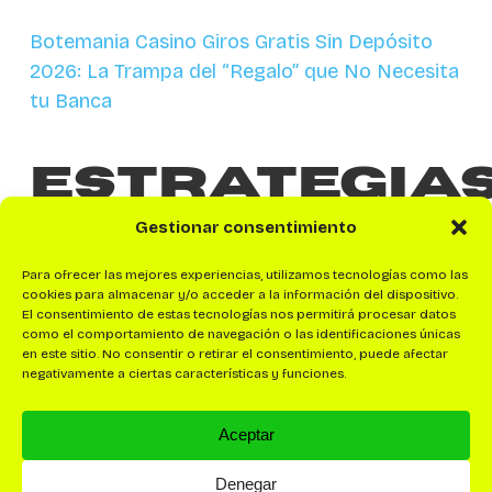
Botemania Casino Giros Gratis Sin Depósito
2026: La Trampa del “Regalo” que No Necesita
tu Banca
Estrategia
(o trucos)
Gestionar consentimiento
Para ofrecer las mejores experiencias, utilizamos tecnologías como las
para
cookies para almacenar y/o acceder a la información del dispositivo.
El consentimiento de estas tecnologías nos permitirá procesar datos
como el comportamiento de navegación o las identificaciones únicas
sobrevivir
en este sitio. No consentir o retirar el consentimiento, puede afectar
negativamente a ciertas características y funciones.
al
Aceptar
rollover
Denegar