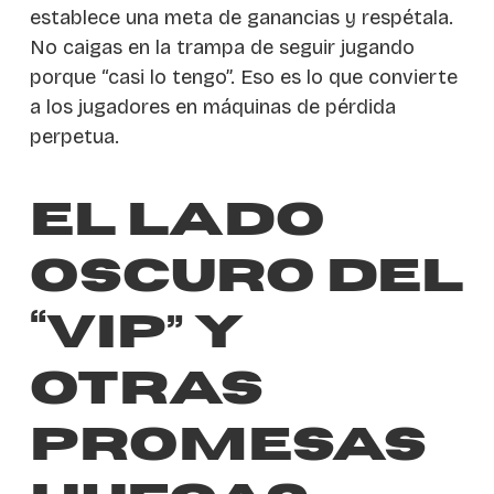
establece una meta de ganancias y respétala.
No caigas en la trampa de seguir jugando
porque “casi lo tengo”. Eso es lo que convierte
a los jugadores en máquinas de pérdida
perpetua.
El lado
oscuro del
“VIP” y
otras
promesas