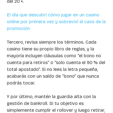
del 20 ×.
El día que descubrí cómo jugar en un casino
online por primera vez y sobreviví al caos de la
promoción
Tercero, revisa siempre los términos. Cada
casino tiene su propio libro de reglas, y la
mayoría incluyen cláusulas como “el bono no
cuenta para retiros” o “solo cuenta el 90 % del
total apostado”. Si no lees la letra pequeña,
acabarás con un saldo de “bono” que nunca
podrás tocar.
Y por último, mantén la guardia alta con la
gestión de bankroll. Si tu objetivo es
simplemente cumplir el rollover y luego retirar,