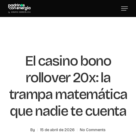
Skip
Menu
to
main
content
El casino bono
rollover 20x: la
trampa matemática
que nadie te cuenta
By
15 de abril de 2026
No Comments