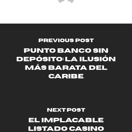
Previous Post
Punto Banco sin
Depósito: La Ilusión
Más Barata del
Caribe
Next Post
El implacable
listado casino