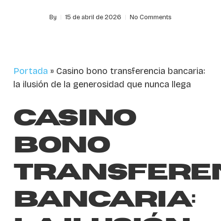
By
15 de abril de 2026
No Comments
Portada
»
Casino bono transferencia bancaria:
la ilusión de la generosidad que nunca llega
Casino
bono
transfere
bancaria: