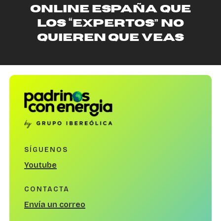
online España que
los “expertos” no
quieren que veas
SÍGUENOS
Youtube
CONTACTA
Envía un correo