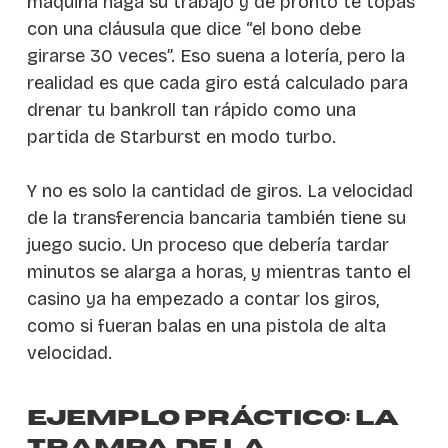
máquina haga su trabajo y de pronto te topas
con una cláusula que dice “el bono debe
girarse 30 veces”. Eso suena a lotería, pero la
realidad es que cada giro está calculado para
drenar tu bankroll tan rápido como una
partida de Starburst en modo turbo.
Y no es solo la cantidad de giros. La velocidad
de la transferencia bancaria también tiene su
juego sucio. Un proceso que debería tardar
minutos se alarga a horas, y mientras tanto el
casino ya ha empezado a contar los giros,
como si fueran balas en una pistola de alta
velocidad.
Ejemplo práctico: la
trampa de la