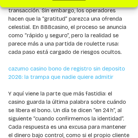
Los bancos son testigos mudos de cada
transacción. Sin embargo, los operadores
hacen que la “gratitud” parezca una ofrenda
celestial. En 888casino, el proceso se anuncia
como “rápido y seguro”, pero la realidad se
parece más a una partida de roulette rusa:
cada paso está cargado de riesgos ocultos.
cazumo casino bono de registro sin deposito
2026: la trampa que nadie quiere admitir
Y aquí viene la parte que más fastidia: el
casino guarda la última palabra sobre cuándo
se libera el bono. Un día te dicen “en 24 h”, al
siguiente “cuando confirmemos la identidad”.
Cada respuesta es una excusa para mantener
el dinero bajo control, como si el propio cliente