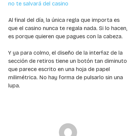
no te salvará del casino
Al final del día, la única regla que importa es
que el casino nunca te regala nada. Si lo hacen,
es porque quieren que pagues con la cabeza.
Y ya para colmo, el diseño de la interfaz de la
sección de retiros tiene un botón tan diminuto
que parece escrito en una hoja de papel
milimétrica. No hay forma de pulsarlo sin una
lupa.