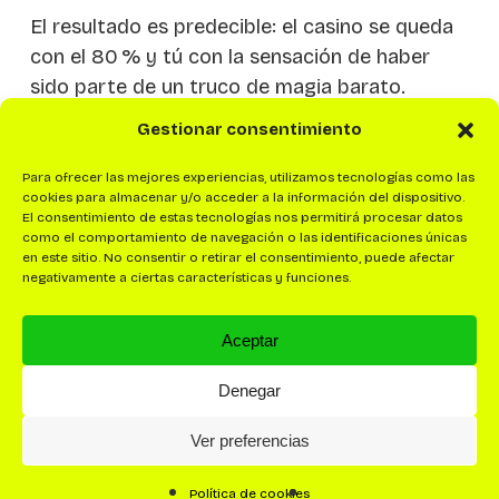
El resultado es predecible: el casino se queda
con el 80 % y tú con la sensación de haber
sido parte de un truco de magia barato.
Gestionar consentimiento
Los trucos
Para ofrecer las mejores experiencias, utilizamos tecnologías como las
cookies para almacenar y/o acceder a la información del dispositivo.
de la
El consentimiento de estas tecnologías nos permitirá procesar datos
como el comportamiento de navegación o las identificaciones únicas
en este sitio. No consentir o retirar el consentimiento, puede afectar
transfere
negativamente a ciertas características y funciones.
y la
Aceptar
“gratitud”
Denegar
Ver preferencias
del casino
Política de cookies