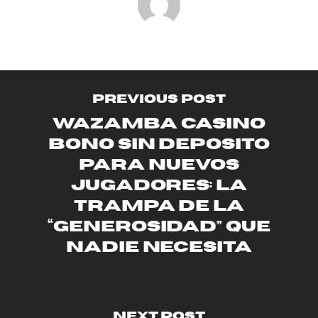
Previous Post
Wazamba casino
bono sin deposito
para nuevos
jugadores: la
trampa de la
“generosidad” que
nadie necesita
Next Post