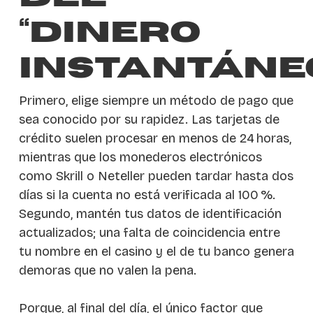
“dinero
instantáne
Primero, elige siempre un método de pago que
sea conocido por su rapidez. Las tarjetas de
crédito suelen procesar en menos de 24 horas,
mientras que los monederos electrónicos
como Skrill o Neteller pueden tardar hasta dos
días si la cuenta no está verificada al 100 %.
Segundo, mantén tus datos de identificación
actualizados; una falta de coincidencia entre
tu nombre en el casino y el de tu banco genera
demoras que no valen la pena.
Porque, al final del día, el único factor que