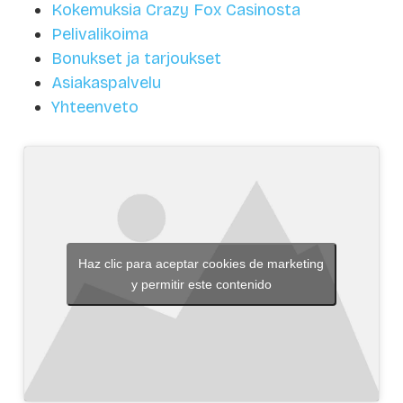
Kokemuksia Crazy Fox Casinosta
Pelivalikoima
Bonukset ja tarjoukset
Asiakaspalvelu
Yhteenveto
Haz clic para aceptar cookies de marketing
y permitir este contenido