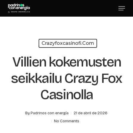
Skip
Menu
to
main
content
Crazyfoxcasinofi.com
Villien kokemusten
seikkailu Crazy Fox
Casinolla
By
Padrinos con energía
21 de abril de 2026
No Comments