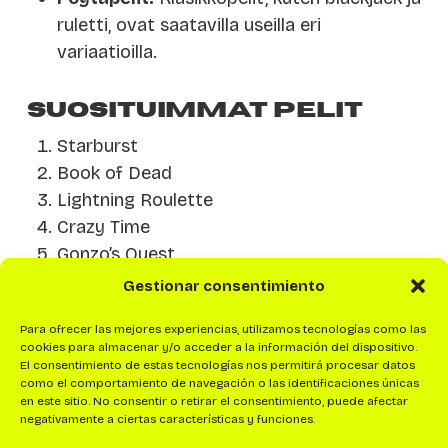
ruletti, ovat saatavilla useilla eri
variaatioilla.
Suosituimmat pelit
Starburst
Book of Dead
Lightning Roulette
Crazy Time
Gonzo’s Quest
Gestionar consentimiento
Bonukset
Para ofrecer las mejores experiencias, utilizamos tecnologías como las
cookies para almacenar y/o acceder a la información del dispositivo.
ja
El consentimiento de estas tecnologías nos permitirá procesar datos
como el comportamiento de navegación o las identificaciones únicas
en este sitio. No consentir o retirar el consentimiento, puede afectar
tarjoukse
negativamente a ciertas características y funciones.