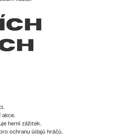
ích
ých
i.
 akce.
je herní zážitek.
pro ochranu údajů hráčů.