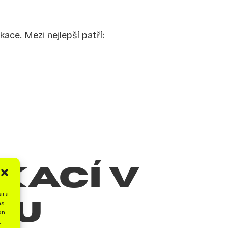
kace. Mezi nejlepší patří:
kací v
ara
du
as
ón
,