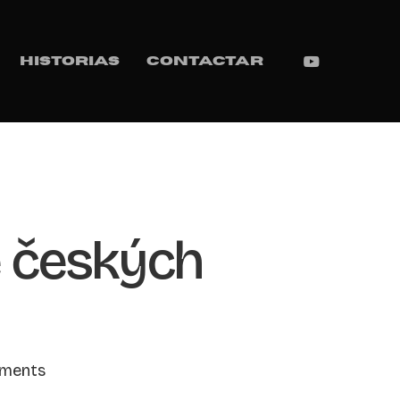
Youtube
Historias
Contactar
e českých
ments