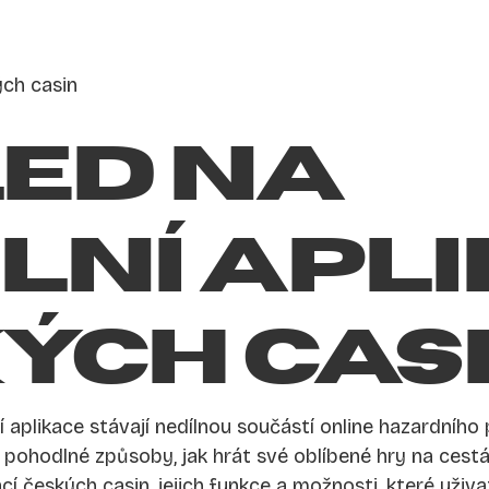
ých casin
ed na
lní apl
ých cas
í aplikace stávají nedílnou součástí online hazardního
m pohodlné způsoby, jak hrát své oblíbené hry na ces
cí českých casin, jejich funkce a možnosti, které uživa